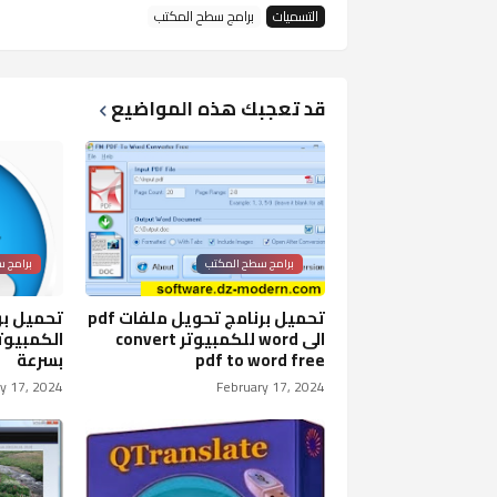
التسميات
برامج سطح المكتب
قد تعجبك هذه المواضيع
برامج سطح المكتب
برامج 
تحميل برنامج تحويل ملفات pdf
تحميل بر
الى word للكمبيوتر convert
الكمبيوتر
pdf to word free
بسرعة
y 17, 2024
February 17, 2024