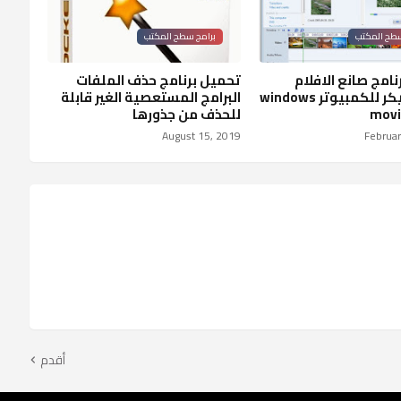
سطح المكتب
برامج سطح المكتب
امج صانع الافلام
تحميل برنامج حذف الملفات
موفي ميكر للكمبيوتر windows
البرامج المستعصية الغير قابلة
movi
للحذف من جذورها
August 15, 2019
Februar
أقدم