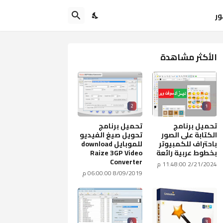
ور
الأكثر مشاهدة
2
1
تحميل برنامج
تحميل برنامج
الكتابة على الصور
تحويل صيغ الفيديو
باحتراف للكمبيوتر
للموبايل download
بخطوط عربية رائعة
Raize 3GP Video
Converter
2/21/2024 11:48:00 م
8/09/2019 06:00:00 م
4
3