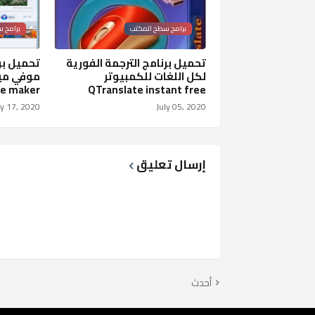
برامج سطح المكتب
برامج 
تحميل برنامج الترجمة الفورية
تحميل برن
لكل اللغات للكمبيوتر
e maker
QTranslate instant free
y 17, 2020
July 05, 2020
إرسال تعليق
أحدث