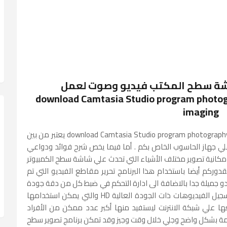
اشة سطح المكتب فيديو وصوت لعمل
download Camtasia Studio program photography s
imaging
تنزيل برنامج تصوير سطح المكتب download Camtasia Studio program photography surface office يعتبر من بين
علي جهاز الحاسوب الخاص بكم . أما فيما يخص شرح فوائد ودواعي
امكانية تصوير مختلف الأشياء التي تحدث علي شاشة سطح الكمبيوتر
ركم أيضا باستخدام هذا البرنامج تحرير مقاطع الفيديو التي تم
تبدو جميلة جدا بالاضافة الى ادارة التحكم في ضبط كل من دقة جودة
ووضوح مقاطع الفيديو التي يتم تصويرها مع تسجيل الفيديوهات ذات الجودة العالية HD والتي يمكن استخدامها
 علي شبكة الانترنت ليستفيد منها أكبر عدد ممكن من الأفراد
 بشكل واضح وجلي خلال وقت وجيز وقد تمكن برنامج تصوير سطح