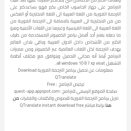
البرنامج على جهاز الحاسوب الخاص بكم فهو يساعدكم على
الترجمة الفورية من اللغة العربية الى اللغة الانجليزية أو العكس
من من الانجليزية الى العربية بالاضافة الى الترجمة الفورية من
اللغة العربية الى اللغة الفرنسية وغيرها من اللغات الأجنبية وهو
ما جعله يعتبر أحد أفضل برامج الكمبيوتر المستخدمة من طرف
الكثير من الأشخاص داخل الدول العربية وباقي بلدان العالم
بهدف الترجمة لكل اللغات العالمية عبر الكمبيوتر ومن مميزات
البرنامج أيضا أنه مجاني التحميل ويتوافق مع مختلف أنظمة
التشغيل all windows 10 8 7 xp visat .
معلومات عن تحميل برنامج الترجمة الفورية Download
QTranslate
ترخيص البرنامج : Free
صفحة الموقع الرسمي للبرنامج : quest-app.appspot.com
تنزيل برنامج الترجمة الفورية للنصوص والكلمات والفقرات
من
هنا
برابط مباشر QTranslate instant download free