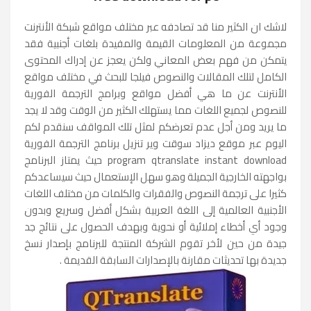
لاشك ان الكثير منا قد تصادفه عبر مختلف مواقع شبكة الأنترنت
مجموعة من المعلومات القيمة والمفيدة بلغات أجنبية فقد
يتمكن من فهم بعض المعاني ولكن يعجز عن إدراك المحتوى
الكامل لتلك المقالات والنصوص فيلجا للبحث في مختلف مواقع
الأنترنت عن ما هي أفضل مواقع وبرامج الترجمة الفورية
للنصوص لجميع اللغات مما يستهلك الكثير من الوقت وقد لا يجد
ما يريد ومن أجل عدم تعرضكم لمثل تلك المواقف سنقدم لكم
اليوم عبر موقع ديزاد سوقت وير تنزيل برنامج الترجمة الفورية
program qtranslate instant download حيث يمتاز البرنامج
بواجهته الخارجية الجميلة وهو سهل الإستعمال حيث سيساعدكم
كثيرا على ترجمة النصوص والفقرات والكلمات من مختلف اللغات
الأجنبية العالمية إلى اللغة العربية بشكل أفضل وسريع وبدون
وجود أي أخطاء إملائية أو نحوية وبهدف الحصول على نتائج جد
جيدة من حين لأخر تقوم الشركة المنتجة للبرنامج بإصدار نسخ
جديدة بها تحديثات مقارنة بالإصدارات السابقة القديمة .