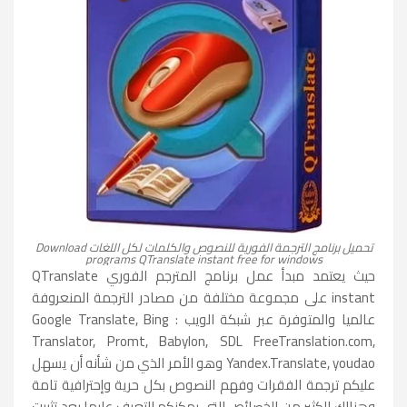
تحميل برنامج الترجمة الفورية للنصوص والكلمات لكل اللغات Download
programs QTranslate instant free for windows
حيث يعتمد مبدأ عمل برنامج المترجم الفوري QTranslate
instant على مجموعة مختلفة من مصادر الترجمة المنعروفة
عالميا والمتوفرة عبر شبكة الويب : Google Translate, Bing
Translator, Promt, Babylon, SDL FreeTranslation.com,
Yandex.Translate, youdao وهو الأمر الذي من شأنه أن يسهل
عليكم ترجمة الفقرات وفهم النصوص بكل حرية وإحترافية تامة
وهنالك الكثير من الخصائص التي يمكنكم التعرف عليها بعد تثبيت