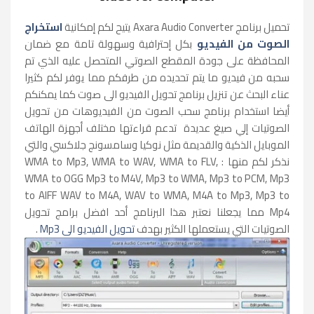
تحميل برنامج Axara Audio Converter يتيح لكم إمكانية
استخراج
الصوت من الفيديو
بكل إحترافية وسهولة تامة مع ضمان
المحافظة على جودة المقطع الصوتي المتحصل عليه الذي تم
سحبه من فيديو ما يتم تحديده من طرفكم مما يوفر لكم كثيرا
عناء البحث عن تنزيل برنامج تحويل الفيديو الى صوت كما يمكنكم
أيضا استخدام برنامج سحب الصوت من الفيديوهات من تحويل
الصوتيات إلي صيغ عديدة تدعم قراءتها مختلف أجهزة الهاتف
الموبايل الذكية والقديمة مثل نوكيا وسامسونج جلاكسي والتي
نذكر لكم منها : WMA to Mp3, WMA to WAV, WMA to FLV,
WMA to OGG Mp3 to M4V, Mp3 to WMA, Mp3 to PCM, Mp3
to AIFF WAV to M4A, WAV to WMA, M4A to Mp3, Mp3 to
Mp4 مما يجعلنا نعتبر هذا البرنامج أحد افضل برامج تحويل
الصوتيات التي يستعملها الكثير بهدف
تحويل الفيديو الى Mp3
.